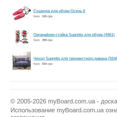
Сушилка для обуви Осень 6
Киев
165 грн
Органайзер-стойка Supretto для обуви (4961)
Киев
399 грн
Чехол Supretto для трехместного дивана (554
Киев
554 грн
© 2005-2026
myBoard.com.ua - доск
Использование myBoard.com.ua озн