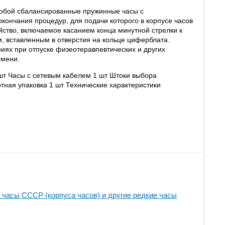
обой сбалансированные пружинные часы с
кончания процедур, для подачи которого в корпусе часов
йство, включаемое касанием конца минутной стрелки к
 вставленным в отверстия на кольце циферблата.
ях при отпуске физеотеравпевтических и других
емени.
 Часы с сетевым кабелем 1 шт Штоки выбора
тная упаковка 1 шт Технические характеристики
часы СССР (корпуса часов) и другие редкие часы