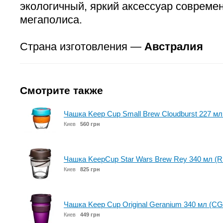
экологичный, яркий аксессуар совреме
мегаполиса.
Страна изготовления —
Австралия
Смотрите также
Чашка Keep Cup Small Brew Cloudburst 227 м
Киев
560 грн
Чашка KeepCup Star Wars Brew Rey 340 мл (
Киев
825 грн
Чашка Keep Cup Original Geranium 340 мл (C
Киев
449 грн