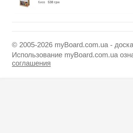
Киев
538 грн
© 2005-2026
myBoard.com.ua - доск
Использование myBoard.com.ua озн
соглашения