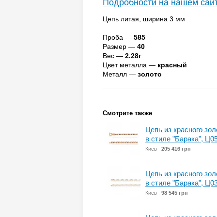
Подробности на нашем сай
Цепь литая, ширина 3 мм
Проба —
585
Размер —
40
Вес —
2.28г
Цвет металла —
красный
Металл —
золото
Смотрите также
Цепь из красного зол
в стиле "Барака", Ц0
Киев
205 416 грн
Цепь из красного зол
в стиле "Барака", Ц0
Киев
98 545 грн