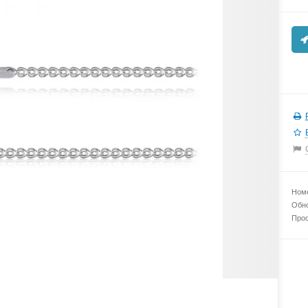
Номе
Обно
Прос