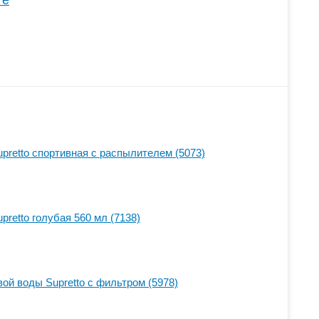
те
pretto спортивная с распылителем (5073)
retto голубая 560 мл (7138)
ой воды Supretto с фильтром (5978)