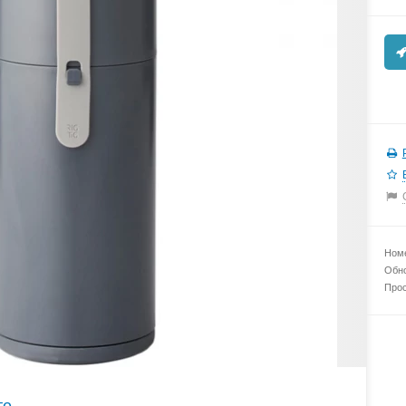
Номе
Обно
Прос