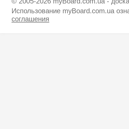
© 2005-2026
myBoard.com.ua - доск
Использование myBoard.com.ua озн
соглашения