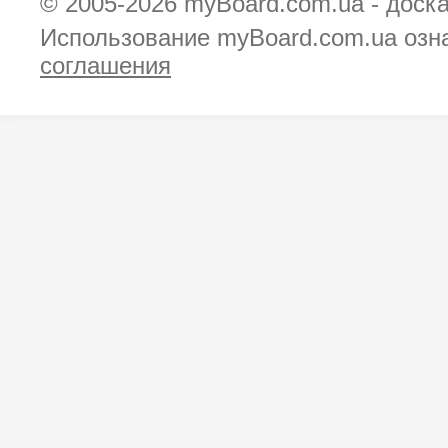
© 2005-2026
myBoard.com.ua - доск
Использование myBoard.com.ua озн
соглашения