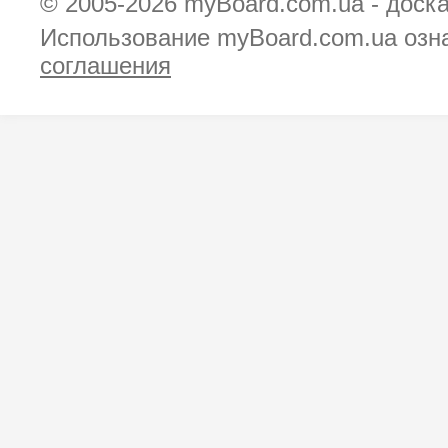
© 2005-2026
myBoard.com.ua - доск
Использование myBoard.com.ua озн
соглашения