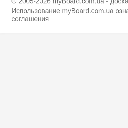
© 2005-2026
myBoard.com.ua - доск
Использование myBoard.com.ua озн
соглашения