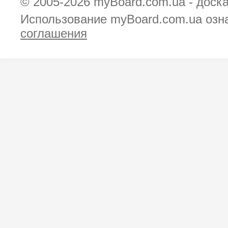
© 2005-2026
myBoard.com.ua - доск
Использование myBoard.com.ua озн
соглашения