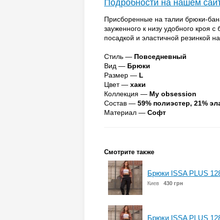
Подробности на нашем сай
Присборенные на талии брюки-бан
зауженного к низу удобного кроя с
посадкой и эластичной резинкой на
Стиль —
Повседневный
Вид —
Брюки
Размер —
L
Цвет —
хаки
Коллекция —
My obsession
Состав —
59% полиэстер, 21% эл
Материал —
Софт
Смотрите также
Брюки ISSA PLUS 12
Киев
430 грн
Брюки ISSA PLUS 12