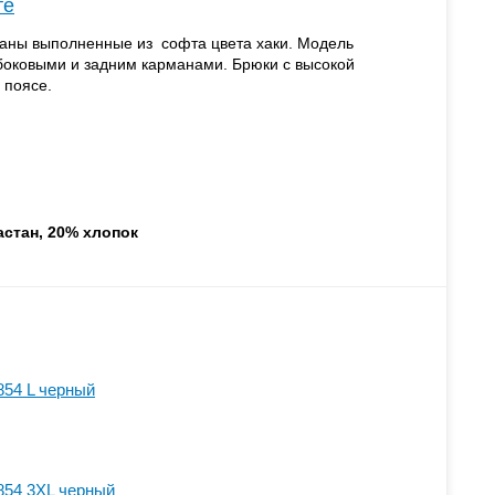
те
аны выполненные из софта цвета хаки. Модель
 боковыми и задним карманами. Брюки с высокой
 поясе.
астан, 20% хлопок
854 L черный
854 3XL черный