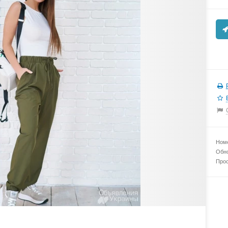
Номе
Обно
Прос