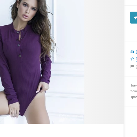
Номе
Обно
Прос