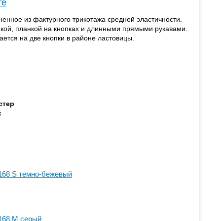
те
енное из фактурного трикотажа средней эластичности.
кой, планкой на кнопках и длинными прямыми рукавами.
ается на две кнопки в районе ластовицы.
стер
ж
168 S темно-бежевый
168 M серый