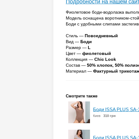
Подробности на нашем сай
Фиолетовое боди-водолазка выполн
Модель оснащена воротником-стой
Боди с удобными слипами застегив
Стиль —
Повседневный
Вид —
Боди
Размер —
L
Цвет —
фиолетовый
Коллекция —
Chic Look
Состав —
50% хлопок, 50% полиэ
Материал —
Фактурный трикота
Смотрите также
Боди ISSA PLUS SA-
Киев
310 грн
Боди ISSA PLUS SA-