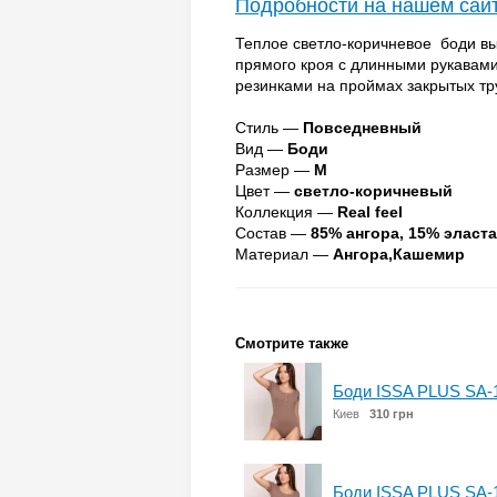
Подробности на нашем сай
Теплое светло-коричневое боди вы
прямого кроя с длинными рукавам
резинками на проймах закрытых тр
Стиль —
Повседневный
Вид —
Боди
Размер —
M
Цвет —
светло-коричневый
Коллекция —
Real feel
Состав —
85% ангора, 15% эласт
Материал —
Ангора,Кашемир
Смотрите также
Боди ISSA PLUS SA-
Киев
310 грн
Боди ISSA PLUS SA-