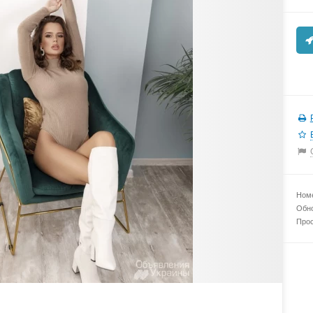
Номе
Обно
Прос