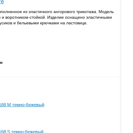
те
полненное из эластичного ангорового трикотажа. Модель
и и воротником-стойкой. Изделие оснащено эластичными
усиков и бельевыми крючками на ластовице.
ан
168 M темно-бежевый
168 S темно-бежевый