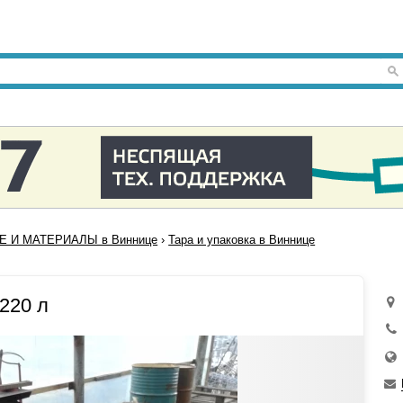
Е И МАТЕРИАЛЫ в Виннице
›
Тара и упаковка в Виннице
 220 л