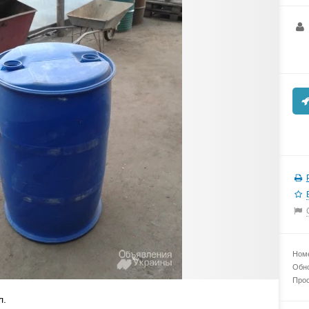
Номе
Обно
Прос
л.