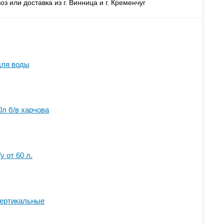
з или доставка из г. Винница и г. Кременчуг
для воды
0л б/в харчова
у от 60 л.
вертикальные