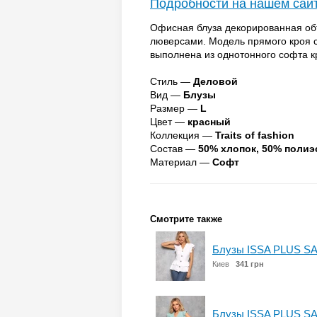
Подробности на нашем сай
Офисная блуза декорированная об
люверсами. Модель прямого кроя с
выполнена из однотонного софта к
Стиль —
Деловой
Вид —
Блузы
Размер —
L
Цвет —
красный
Коллекция —
Traits of fashion
Состав —
50% хлопок, 50% полиэ
Материал —
Софт
Смотрите также
Блузы ISSA PLUS SA
Киев
341 грн
Блузы ISSA PLUS SA