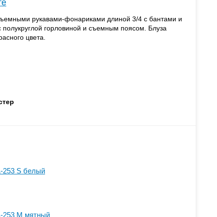
те
ъемными рукавами-фонариками длиной 3/4 с бантами и
 полукруглой горловиной и съемным поясом. Блуза
расного цвета.
стер
-253 S белый
-253 M мятный