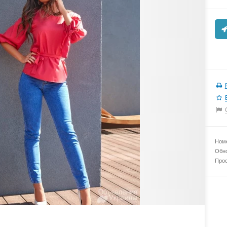
Номе
Обно
Прос