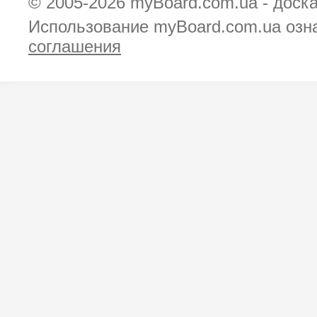
© 2005-2026
myBoard.com.ua - доск
Использование myBoard.com.ua озн
соглашения