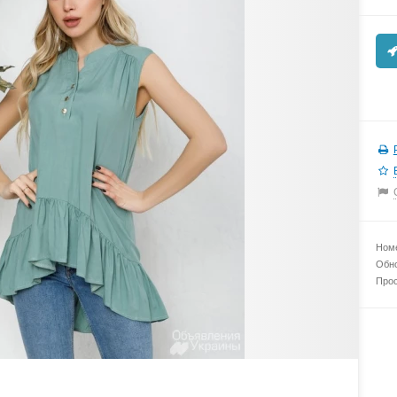
Номе
Обно
Прос