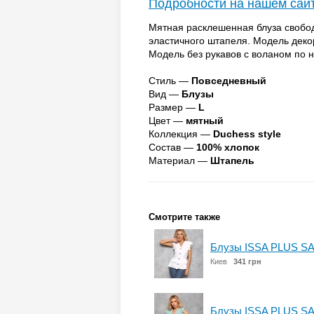
Подробности на нашем сай
Мятная расклешенная блуза свобод
эластичного штапеля. Модель деко
Модель без рукавов с воланом по 
Стиль —
Повседневный
Вид —
Блузы
Размер —
L
Цвет —
мятный
Коллекция —
Duchess style
Состав —
100% хлопок
Материал —
Штапель
Смотрите также
Блузы ISSA PLUS SA
Киев
341 грн
Блузы ISSA PLUS SA