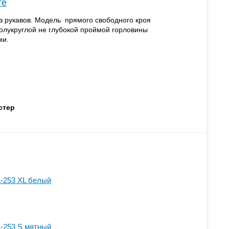
те
з рукавов. Модель прямого свободного кроя
олукруглой не глубокой проймой горловины
ми.
стер
-253 XL белый
-253 S мятный