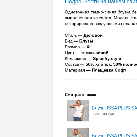
Подробности на нашем сай
Однотонная темно-синяя блузка бе
выполненная из софта. Модель с п
декорирована воздушными волана
Стиль —
Деловой
Вид —
Блузы
Размер —
XL
Цвет —
темно-синий
Коллекция —
Splashy style
Состав —
50% хлопок, 50% полиэ
Материал —
Плащевка,Софт
Смотрите также
Блузы ISSA PLUS SA
Киев
341 грн
Блузы ISSA PLUS SA