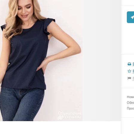
Номе
Обно
Прос