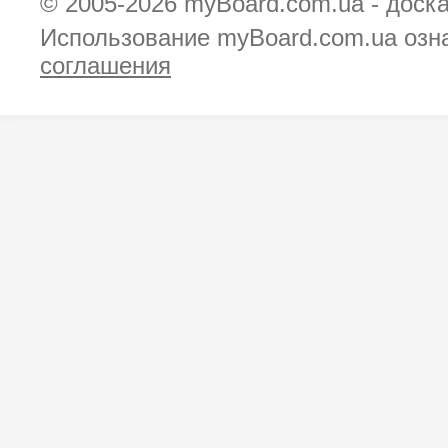
© 2005-2026
myBoard.com.ua - доск
Использование myBoard.com.ua озн
соглашения