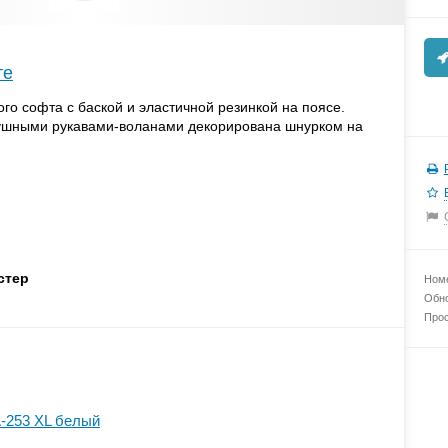
те
ого софта с баской и эластичной резинкой на поясе.
здушными рукавами-воланами декорирована шнурком на
стер
Номе
Обно
Прос
-253 XL белый