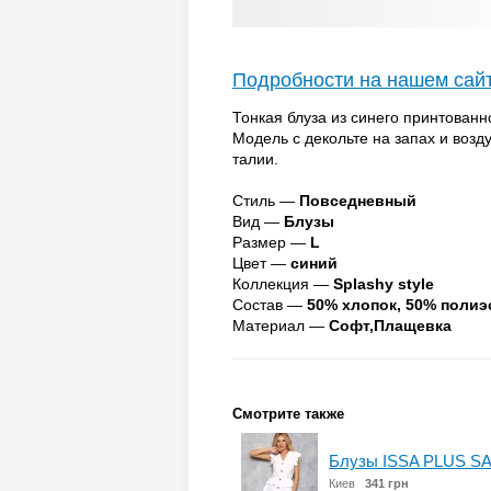
Подробности на нашем сай
Тонкая блуза из синего принтованн
Модель с декольте на запах и во
талии.
Стиль —
Повседневный
Вид —
Блузы
Размер —
L
Цвет —
синий
Коллекция —
Splashy style
Состав —
50% хлопок, 50% полиэ
Материал —
Софт,Плащевка
Смотрите также
Блузы ISSA PLUS SA
Киев
341 грн