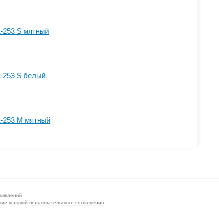
-253 S мятный
-253 S белый
-253 M мятный
бъявлений
тие условий
пользовательского соглашения