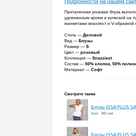
Подробности на нашем сай
Приталенная розовая блуза выполн
удлиненным кроем и кулиской на 
манжетами внахлест и V-образной 
Стиль —
Деловой
Вид —
Блузы
Размер —
S
Цвет —
розовый
Коллекция —
Snazziest
Состав —
50% хлопок, 50% полиэ
Материал —
Софт
Смотрите также
Блузы ISSA PLUS SA
Киев
341 грн
Блузы ISSA PLUS SA