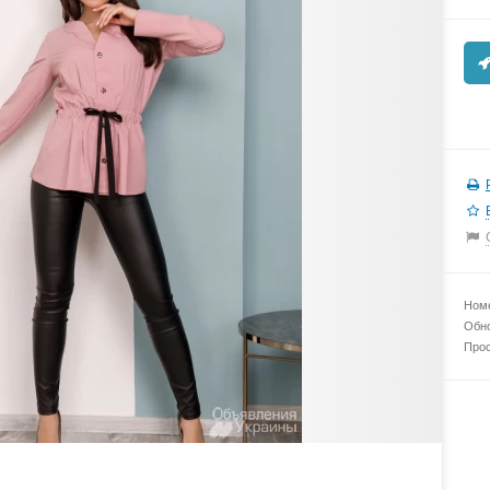
Номе
Обно
Прос