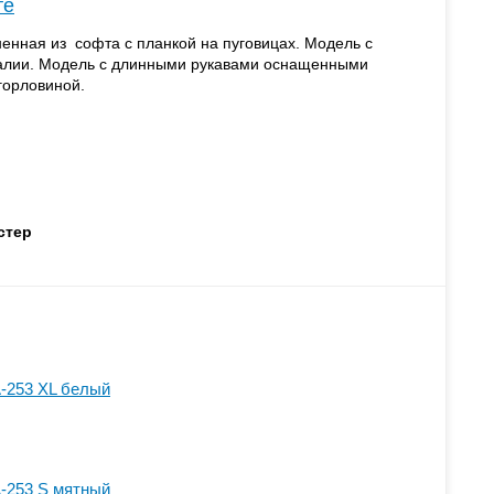
те
енная из софта с планкой на пуговицах. Модель с
талии. Модель с длинными рукавами оснащенными
горловиной.
стер
-253 XL белый
-253 S мятный