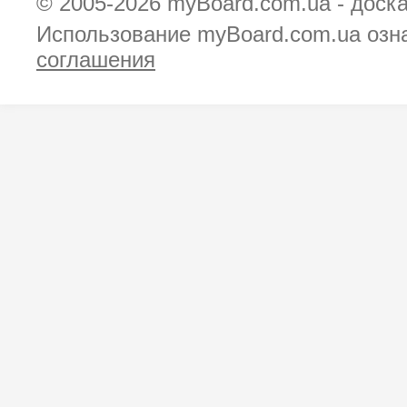
© 2005-2026
myBoard.com.ua - доск
Использование myBoard.com.ua озн
соглашения