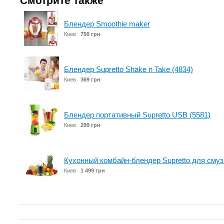
Смотрите также
Блендер Smoothie maker
Киев
750 грн
Блендер Supretto Shake n Take (4834)
Киев
369 грн
Блендер портативный Supretto USB (5581)
Киев
299 грн
Кухонный комбайн-блендер Supretto для смузи
Киев
1 499 грн