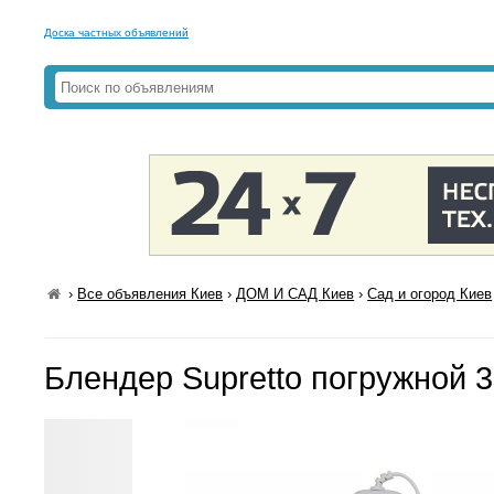
Доска частных объявлений
›
Все объявления Киев
›
ДОМ И САД Киев
›
Сад и огород Киев
Блендер Supretto погружной 3