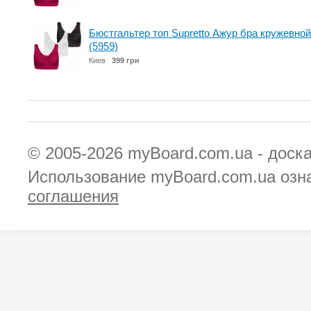
Бюстгальтер топ Supretto Ажур бра кружевной
(5959)
Киев
399 грн
© 2005-2026
myBoard.com.ua - доск
Использование myBoard.com.ua озн
соглашения