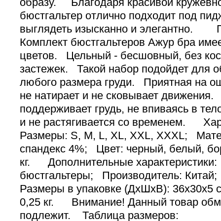
образу. Благодаря красивой кружевно
бюстгальтер отлично подходит под пид
выглядеть изысканно и элегантно
Комплект бюстгальтеров Ажур бра име
цветов. Цельный - бесшовный, без кос
застежек. Такой набор подойдет для 
любого размера груди. Приятная на ощ
не натирает и не сковывает движения.
поддерживает грудь, не впиваясь в те
и не растягивается со временем. Х
Размеры: S, M, L, XL, XXL, XXXL; Мат
спандекс 4%; Цвет: черный, белый, бо
кг. Дополнительные характеристики
бюстгальтеры; Производитель: Китай;
Размеры в упаковке (ДхШхВ): 36х30х5 
0,25 кг. Внимание! Данный товар обме
подлежит. Таблица размеров: