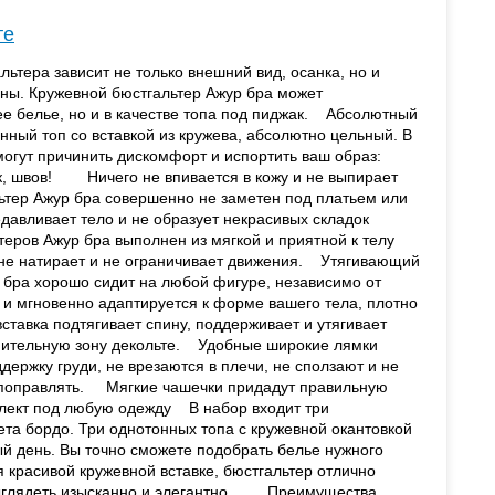
те
ьтера зависит не только внешний вид, осанка, но и
ны. Кружевной бюстгальтер Ажур бра может
ее белье, но и в качестве топа под пиджак. Абсолютный
ый топ со вставкой из кружева, абсолютно цельный. В
могут причинить дискомфорт и испортить ваш образ:
жек, швов! Ничего не впивается в кожу и не выпирает
ьтер Ажур бра совершенно не заметен под платьем или
давливает тело и не образует некрасивых складок
ров Ажур бра выполнен из мягкой и приятной к телу
 не натирает и не ограничивает движения. Утягивающий
ра хорошо сидит на любой фигуре, независимо от
 и мгновенно адаптируется к форме вашего тела, плотно
авка подтягивает спину, поддерживает и утягивает
знительную зону декольте. Удобные широкие лямки
ержку груди, не врезаются в плечи, не сползают и не
я поправлять. Мягкие чашечки придадут правильную
лект под любую одежду В набор входит три
вета бордо. Три однотонных топа с кружевной окантовкой
й день. Вы точно сможете подобрать белье нужного
 красивой кружевной вставке, бюстгальтер отлично
е выглядеть изысканно и элегантно. Преимущества