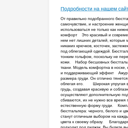
Подробности на нашем сай
От правильно подобранного бюстгал
самочувствие, и настроение женщи
использоваться не только как нижн
комфорт Это красивый и современн
нем нет лишних деталей, которые 
никаких крючков, косточек, засте
под облегающей одеждой. Бюстгал
тонким гольфом, поскольку не пере
кожи. Набор бесшовных бюстгальте
ткани. Модель комфортна в носке,
и поддерживающий эффект Ажур б
размера груди. Он отлично тянется
облегая его. Широкая упругая вст
грудь, создавая красивую и собла
осуществляют дополнительную подд
сбиваются, их не нужно все врем
естественную форму груди. Комп
бюстгальтера: черного, белого и ц
станут отличным выбором на кажды
цвета к своему образу. Благодаря
подходит под пиджак. Вы будет