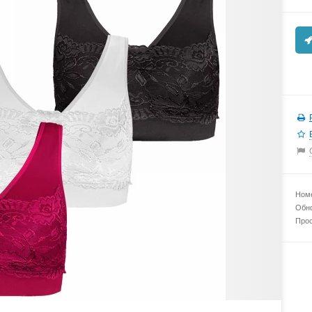
Номе
Обно
Прос