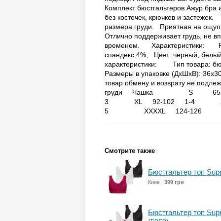
Комплект бюстгальтеров Ажур бра 
без косточек, крючков и застежек
размера груди. Приятная на ощупь
Отлично поддерживает грудь, не вп
временем. Характеристики: Разм
спандекс 4%; Цвет: черный, белы
характеристики: Тип товара: бюс
Размеры в упаковке (ДхШхВ): 36х3
товар обмену и возврату не 
груди Чашка S 65-
3 XL 92-102 1-4 XX
5 XXXXL 124-126 1
Смотрите также
Бюстгальтер топ Supr
Киев
399 грн
Бюстгальтер топ Supr