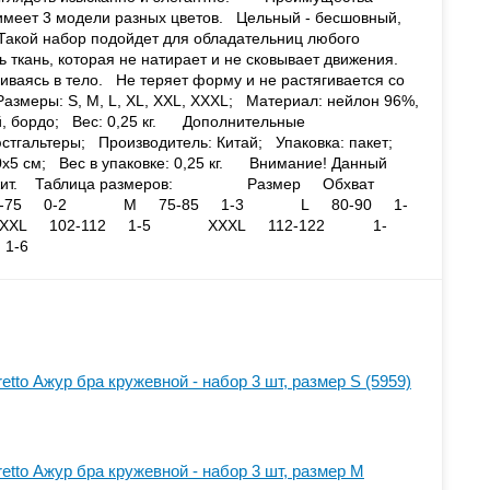
имеет 3 модели разных цветов. Цельный - бесшовный,
. Такой набор подойдет для обладательниц любого
 ткань, которая не натирает и не сковывает движения.
иваясь в тело. Не теряет форму и не растягивается со
еры: S, M, L, XL, XXL, XXXL; Материал: нейлон 96%,
й, бордо; Вес: 0,25 кг. Дополнительные
тгальтеры; Производитель: Китай; Упаковка: пакет;
0х5 см; Вес в упаковке: 0,25 кг. Внимание! Данный
подлежит. Таблица размеров: Размер Обхват
75 0-2 M 75-85 1-3 L 80-90 1-
L 102-112 1-5 XXXL 112-122 1-
-6
etto Ажур бра кружевной - набор 3 шт, размер S (5959)
etto Ажур бра кружевной - набор 3 шт, размер М