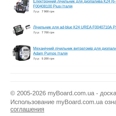
Електронний лічильник для дизпалива К24 (6-
F00408100 Piusi Італія
Луцк
7 900 грн
Лічильник для ad-blue К24 UREA F0040710А PI
Луцк
7 700 грн
Механічний лічильник витратомір для дизпал
Adam Pumps Італія
Луцк
5 200 грн
© 2005-2026
myBoard.com.ua - доск
Использование myBoard.com.ua озн
соглашения