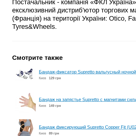
Постачальник - компанія «ФКЛ Україна»
ексклюзивний дистриб'ютор торгових ма
(Франція) на території України: Otico, Fa
Tyres&Wheels.
Смотрите также
Бандаж-фиксатор Supretto вальгусный ночной
Киев
129 грн
Бандаж на запястье Supretto с магнитами сил
Киев
149 грн
Бандаж фиксирующий Supretto Copper Fit (U0
Киев
89 грн