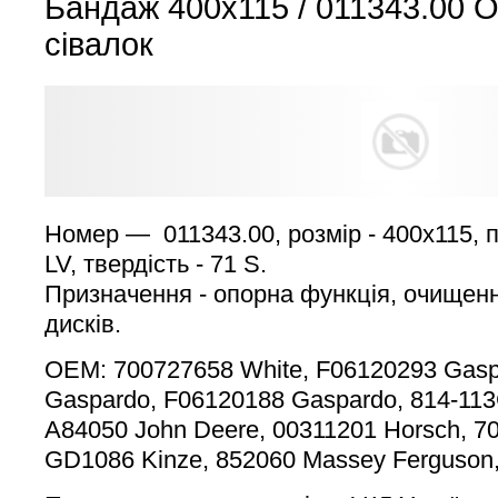
Бандаж 400х115 / 011343.00 Ot
сівалок
Номер — 011343.00, розмір - 400х115, 
LV, твердість - 71 S.
Призначення - опорна функція, очищен
дисків.
OEM: 700727658 White, F06120293 Gas
Gaspardo, F06120188 Gaspardo, 814-113C
A84050 John Deere, 00311201 Horsch, 7
GD1086 Kinze, 852060 Massey Ferguson