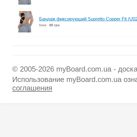
Бандаж фиксирующий Supretto Copper Fit (U0
Киев
89 грн
© 2005-2026
myBoard.com.ua - доск
Использование myBoard.com.ua озн
соглашения