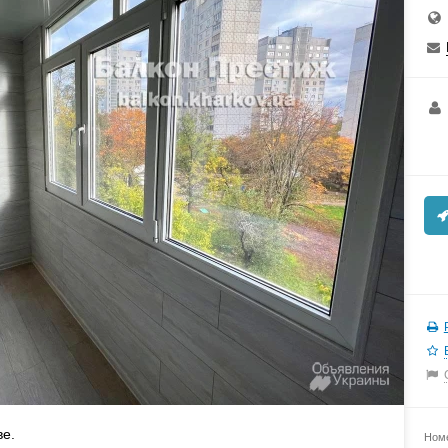
ве.
Номе