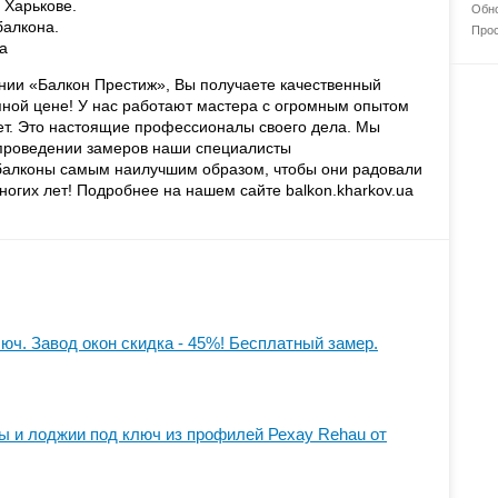
 Харькове.
Обно
балкона.
Прос
а
нии «Балкон Престиж», Вы получаете качественный
пной цене! У нас работают мастера с огромным опытом
ет. Это настоящие профессионалы своего дела. Мы
 проведении замеров наши специалисты
 балконы самым наилучшим образом, чтобы они радовали
ногих лет! Подробнее на нашем сайте balkon.kharkov.ua
юч. Завод окон скидка - 45%! Бесплатный замер.
 и лоджии под ключ из профилей Рехау Rehau от