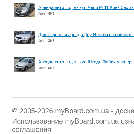
Аренда авто под выкуп Чери М 11 Киев без за
Киев
45 $
Долгосрочная аренда Деу Нексия с правом вык
Киев
30 $
Аренда авто под выкуп Шкода Фабия универс
Киев
60 $
© 2005-2026
myBoard.com.ua - доск
Использование myBoard.com.ua озн
соглашения