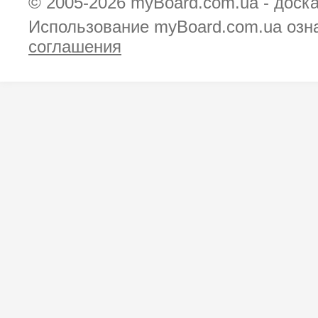
© 2005-2026
myBoard.com.ua - доск
Использование myBoard.com.ua озн
соглашения