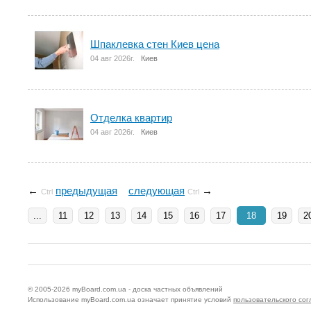
Шпаклевка стен Киев цена
04 авг 2026г.
Киев
Отделка квартир
04 авг 2026г.
Киев
←
предыдущая
следующая
→
Ctrl
Ctrl
...
11
12
13
14
15
16
17
18
19
2
© 2005-2026
myBoard.com.ua - доска частных объявлений
Использование myBoard.com.ua означает принятие условий
пользовательского со