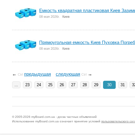
Емкость квадратная пластиковая Киев Зазим
08 мая 2026г.
Киев
Прямоугольная емкость Киев Пуховка Погре
08 мая 2026г.
Киев
←
предыдущая
следующая
→
Ctrl
Ctrl
...
23
24
25
26
27
28
29
30
31
3
© 2005-2026
myBoard.com.ua - доска частных объявлений
Использование myBoard.com.ua означает принятие условий
пользовательского со