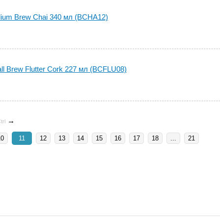
ium Brew Chai 340 мл (BCHA12)
l Brew Flutter Cork 227 мл (BCFLU08)
→
trl
10
11
12
13
14
15
16
17
18
...
21