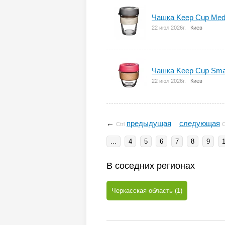
Чашка Keep Cup Med
22 июл 2026г.
Киев
Чашка Keep Cup Smal
22 июл 2026г.
Киев
←
предыдущая
следующая
Ctrl
C
...
4
5
6
7
8
9
В соседних регионах
Черкасская область (1)