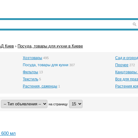
Д Киев
›
Посуда, товары для кухни в Киеве
Хозтовары
Сад и огоро
495
Посуда, товары для кухни
Прочее
307
272
Фильтры
Канцтовары 
13
Текстиль
Все для пра
5
Растения, саженцы
Растения ко
1
на страницу
 600 мл