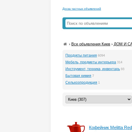
Доска частных объявлений
›
Все объявления Киев
›
ДОМ И СА
Продукты питания
6094
Мебель, предметы интерьера
314
Инструмент, техника, инвентарь
93
Бытовая химия
7
Сельхозпродукция
1
Кофейник Melitta Red