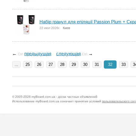
Набір гранул для епіляції Passion Plum + Скра
22 июл 2026г.
Киев
←
предыдущая
следующая
→
Ctrl
Ctrl
...
25
26
27
28
29
30
31
32
33
3
© 2005-2026
myBoard.com.ua - доска частных объявлений
Использование myBoard.com.ua означает принятие условий
пользовательского со