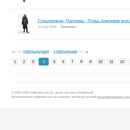
Спецодежда -Продажа - Плащ дождевик вод
10 мар 2026г.
Запорожье
←
предыдущая
следующая
→
Ctrl
Ctrl
1
2
3
4
5
6
7
8
9
10
11
12
© 2005-2026
myBoard.com.ua - доска частных объявлений
Использование myBoard.com.ua означает принятие условий
пользовательского со