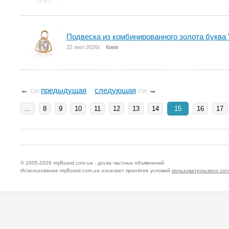
Подвеска из комбинированного золота буква
22 июл 2026г.
Киев
←
предыдущая
следующая
→
Ctrl
Ctrl
...
8
9
10
11
12
13
14
15
16
17
© 2005-2026
myBoard.com.ua - доска частных объявлений
Использование myBoard.com.ua означает принятие условий
пользовательского со