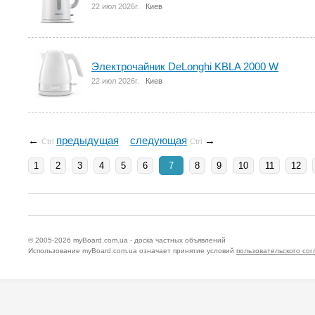
22 июл 2026г.
Киев
Электрочайник DeLonghi KBLA 2000 W
22 июл 2026г.
Киев
←
предыдущая
следующая
→
Ctrl
Ctrl
1
2
3
4
5
6
7
8
9
10
11
12
© 2005-2026
myBoard.com.ua - доска частных объявлений
Использование myBoard.com.ua означает принятие условий
пользовательского со